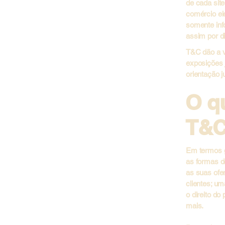
de cada sit
comércio el
somente inf
assim por di
T&C dão a vo
exposições j
orientação j
O q
T&
Em termos g
as formas d
as suas ofer
clientes; um
o direito do
mais.