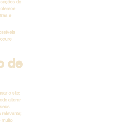
ansações de
 oferece
tras e
ossíveis
rocure
o de
ar o site;
ode alterar
 seus
 relevante;
e muito