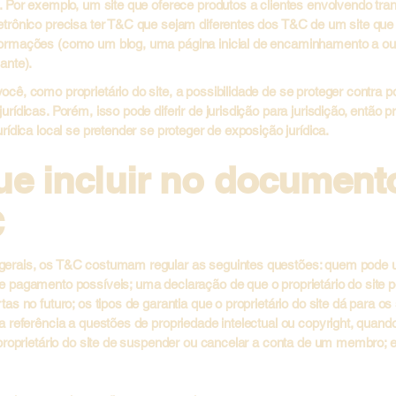
e. Por exemplo, um site que oferece produtos a clientes envolvendo tr
etrônico precisa ter T&C que sejam diferentes dos T&C de um site que
ormações (como um blog, uma página inicial de encaminhamento a ou
ante).
cê, como proprietário do site, a possibilidade de se proteger contra p
urídicas. Porém, isso pode diferir de jurisdição para jurisdição, então p
urídica local se pretender se proteger de exposição jurídica.
ue incluir no document
C
erais, os T&C costumam regular as seguintes questões: quem pode us
e pagamento possíveis; uma declaração de que o proprietário do site p
tas no futuro; os tipos de garantia que o proprietário do site dá para os
a referência a questões de propriedade intelectual ou copyright, quando
 proprietário do site de suspender ou cancelar a conta de um membro; 