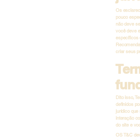
Os esclarec
pouco espec
não deve se
você deve e
específicos 
Recomendamo
criar seus 
Ter
fun
Dito isso, 
definidos p
jurídico que
interação co
do site e voc
OS T&C deve