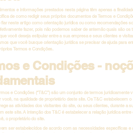
imentos e informações prestados nesta página têm apenas a finalidade
ífica de como redigir seus próprios documentos de Termos e Condiçõ
 fiar neste artigo como orientação jurídica ou como recomendações s
fetivamente fazer, pois não podemos saber de antemão quais são os 
que você deseja estipular entre a sua empresa e seus clientes e visita
s que você busque orientação jurídica se precisar de ajuda para en
próprios Termos e Condições.
mos e Condições - noç
damentais
Termos e Condições (“T&C”) são um conjunto de termos juridicamente v
or você, na qualidade de proprietário deste site. Os T&C estabelecem 
 rege as atividades dos visitantes do site, ou seus clientes, durante a su
m este site. A intenção dos T&C é estabelecer a relação jurídica entre 
ê, o proprietário do site.
m ser estabelecidos de acordo com as necessidades específicas e 