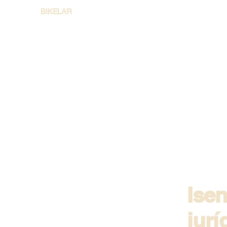
BIKELAR
Ise
jurí