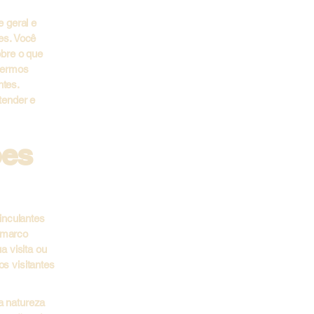
 geral e
es. Você
obre o que
termos
ntes.
tender e
ões
inculantes
o marco
a visita ou
os visitantes
a natureza